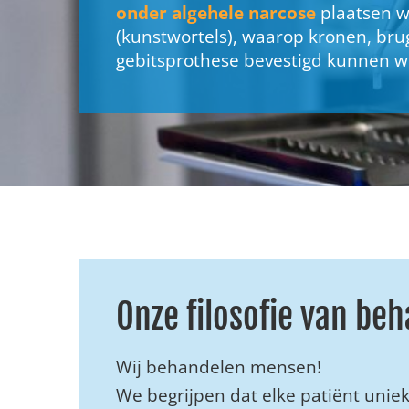
onder algehele narcose
plaatsen w
(kunstwortels), waarop kronen, bru
gebitsprothese bevestigd kunnen w
Onze filosofie van be
Wij behandelen mensen!
We begrijpen dat elke patiënt uniek 