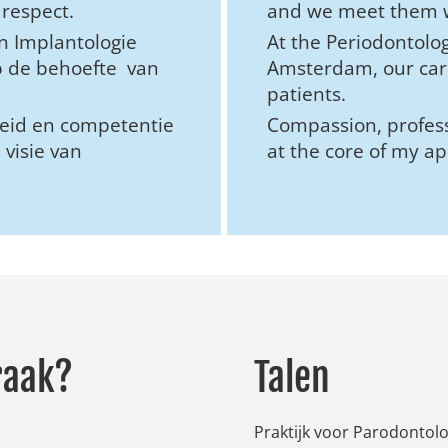
respect.
and we meet them w
en Implantologie
At the Periodontolo
p de behoefte van
Amsterdam, our care
patients.
gheid en competentie
Compassion, profess
visie van
at the core of my ap
raak?
Talen
Praktijk voor Parodontol