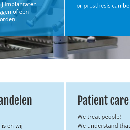
ij implantaten
or prosthesis can be
ggen of een
orden.
handelen
Patient care
We treat people!
is en wij
We understand that