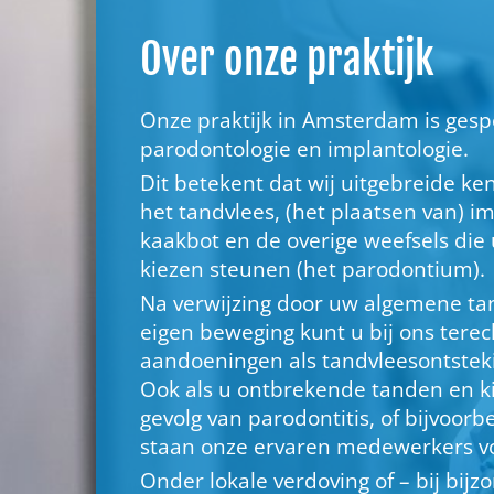
Over onze praktijk
Onze praktijk in Amsterdam is gespe
parodontologie en implantologie.
Dit betekent dat wij uitgebreide k
het tandvlees, (het plaatsen van) i
kaakbot en de overige weefsels die
kiezen steunen (het parodontium).
Na verwijzing door uw algemene tan
eigen beweging kunt u bij ons tere
aandoeningen als tandvleesontstek
Ook als u ontbrekende tanden en ki
gevolg van parodontitis, of bijvoorb
staan onze ervaren medewerkers vo
Onder lokale verdoving of – bij bijz