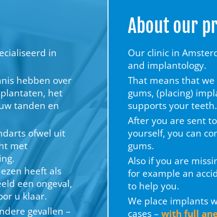
About our pr
cialiseerd in
Our clinic in Amster
and implantology.
ennis hebben over
That means that we
mplantaten, het
gums, (placing) impl
 uw tanden en
supports your teeth.
After you are sent to
darts ofwel uit
yourself, you can co
cht met
gums.
ing.
Also if you are missi
ezen heeft als
for example an accid
eeld een ongeval,
to help you.
or u klaar.
We place implants wi
ondere gevallen –
cases –
with full an