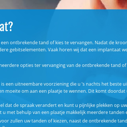
at?
en ontbrekende tand of kies te vervangen. Nadat de kroon 
dere gebitselementen. Vaak horen wij dat een implantaat weer
meerdere opties ter vervanging van de ontbrekende tand of k
it is een uitneembare voorziening die u ’s nachts het beste 
en moeite om aan een plaatje te wennen. Dit komt doordat 
 dat de spraak verandert en kunt u pijnlijke plekken op uw 
at u met behulp van een plaatje makkelijk meerdere tanden en
voor zullen uw tanden of kiezen, naast de ontbrekende tan